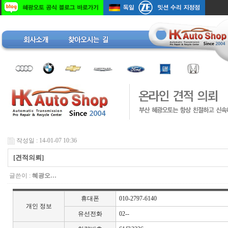
작성일 : 14-01-07 10:36
[견적의뢰]
글쓴이 :
혜광오…
휴대폰
010-2797-6140
개인 정보
유선전화
02--