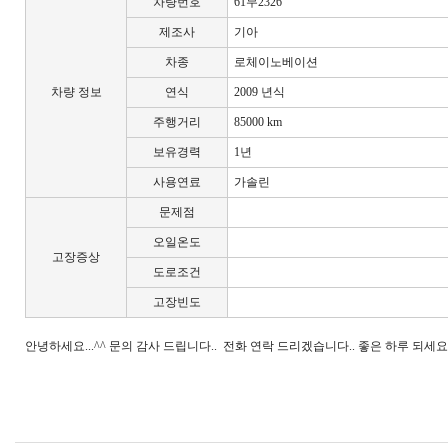
차량번호
61무2326
제조사
기아
차종
로체이노베이션
차량 정보
연식
2009 년식
주행거리
85000 km
보유경력
1년
사용연료
가솔린
문제점
오일온도
고장증상
도로조건
고장빈도
안녕하세요...^^ 문의 감사 드립니다.. 전화 연락 드리겠습니다.. 좋은 하루 되세요