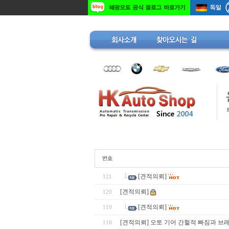
[견적의뢰]
121
[견적의뢰]
120
[견적의뢰]
119
[견적의뢰] 오토 기어 간헐적 빠짐과 브
118