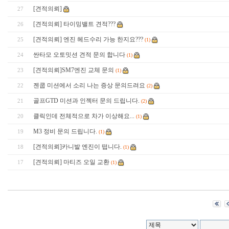
[견적의뢰]
27
[견적의뢰] 타이밍밸트 견적???
26
[견적의뢰] 엔진 헤드수리 가능 한지요???
25
(1)
싼타모 오토밋션 견적 문의 합니다
24
(1)
[견적의뢰]SM7엔진 교체 문의
23
(1)
젠쿱 미션에서 소리 나는 증상 문의드려요
22
(2)
골프GTD 미션과 인젝터 문의 드립니다.
21
(2)
클릭인데 전체적으로 차가 이상해요...
20
(1)
M3 정비 문의 드립니다.
19
(1)
[견적의뢰]카니발 엔진이 떱니다.
18
(1)
[견적의뢰] 마티즈 오일 교환
17
(1)