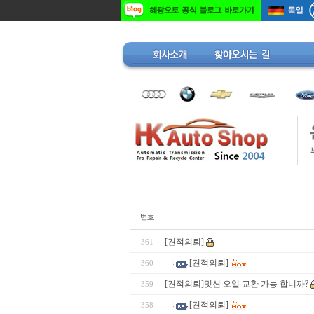
[견적의뢰]
361
[견적의뢰]
360
[견적의뢰]밋션 오일 교환 가능 합니까?
359
[견적의뢰]
358